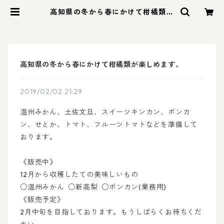
高知県の冬から春にかけて柑橘類が
楽しめます。 | ALL SLOW FOOD
(オールスローフード)
高知県の冬から春にかけて柑橘類が楽しめます。
2019/02/02 21:29
温州みかん、土佐文旦、スイーツキンカン、ポンカ
ン、せとか、トマト、フルーツトマトなどを準備して
おります。
《販売中》
12月から収穫したての美味しいもの
○温州みかん ○新高梨 ○ポンカン(業務用)
《
販売予定》
2月中旬を目指しております。もうしばらくお待ちくだ