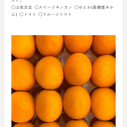
さい。
○土佐文旦 ○スイーツキンカン ○せとか(高糖度みか
ん) ○トマト ○フルーツトマト