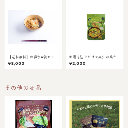
【送料無料】お得な4袋セッ
お湯を注ぐだけで高知野菜た
ト！
くさんスープ【5袋入り】【送
¥8,000
¥2,000
料込み】
その他の商品