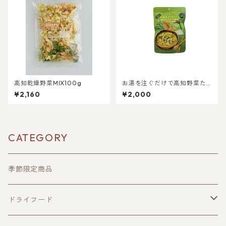
高知乾燥野菜MIX100g
お湯を注ぐだけで高知野菜た
くさんスープ【5袋入り】【送
¥2,160
¥2,000
料込み】
CATEGORY
季節限定商品
ドライフード