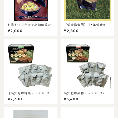
お湯を注ぐだけで高知野菜た
【愛犬備蓄用】【3年備蓄可
くさん味噌汁【5袋入り】【送
能】【新発売】芋とかぼちゃ
¥2,000
¥2,800
料込み】
のおからクッキー4袋セット
【高知乾燥野菜ミックスBO
高知乾燥果物ミックスBOX
X】【常温5年保存】
【常温5年保存】
¥2,700
¥3,400