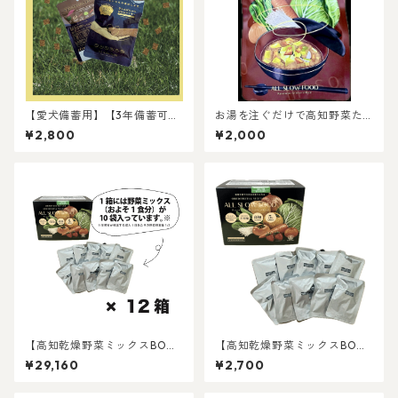
【愛犬備蓄用】【3年備蓄可
お湯を注ぐだけで高知野菜た
能】【新発売】芋とかぼちゃ
くさん味噌汁【5袋入り】【送
¥2,800
¥2,000
のおからクッキー4袋セット
料込み】
【高知乾燥野菜ミックスBO
【高知乾燥野菜ミックスBO
X】【常温5年保存】
X】【常温5年保存】
¥29,160
¥2,700