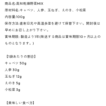
商品名:高知乾燥野菜MIX
原材料名:キャベツ、人参、玉ねぎ、えのき、小松菜
内容量:100g
保存方法:直射日光や高温多湿を避けて保管下さい。開封後は
早めにお召し上がり下さい。
賞味期限: 製造より1年(発送する商品は賞味期限10ヶ月以上の
ものとなります。)
【1袋あたりの割合】
キャベツ 50g
人参 30g
玉ねぎ 12g
えのき 5g
小松菜 3g
【美味しい食べ方】