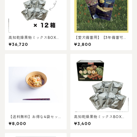
高知乾燥果物ミックスBOX
【愛犬備蓄用】【3年備蓄可
【常温5年保存】
能】【新発売】芋とかぼちゃ
¥36,720
¥2,800
のおからクッキー4袋セット
【送料無料】お得な4袋セッ
高知乾燥果物ミックスBOX
ト！
【常温5年保存】
¥8,000
¥3,400