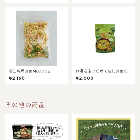
高知乾燥野菜MIX100g
お湯を注ぐだけで高知野菜た
くさんスープ【5袋入り】【送
¥2,160
¥2,000
料込み】
その他の商品