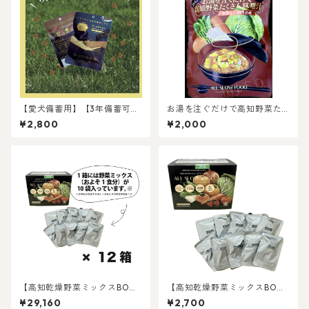
【愛犬備蓄用】【3年備蓄可
お湯を注ぐだけで高知野菜た
能】【新発売】芋とかぼちゃ
くさん味噌汁【5袋入り】【送
¥2,800
¥2,000
のおからクッキー4袋セット
料込み】
【高知乾燥野菜ミックスBO
【高知乾燥野菜ミックスBO
X】【常温5年保存】
X】【常温5年保存】
¥29,160
¥2,700