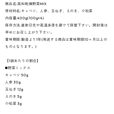
商品名:高知乾燥野菜MIX
原材料名:キャベツ、人参、玉ねぎ、えのき、小松菜
内容量:400g(100g×4)
保存方法:直射日光や高温多湿を避けて保管下さい。開封後は
早めにお召し上がり下さい。
賞味期限:製造より1年(発送する商品は賞味期限10ヶ月以上の
ものとなります。)
【1袋あたりの割合】
◼️野菜ミックス
キャベツ 50g
人参 30g
玉ねぎ 12g
えのき 5g
小松菜 3g